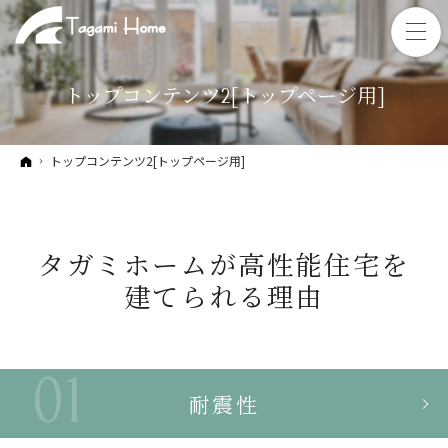
トップコンテンツ2[トップページ用]
ホーム
トップコンテンツ2[トップページ用]
タガミホームが
高性能住宅を
建てられる理由
耐震性