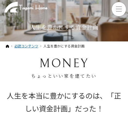
人生を豊かにする資金計画
ホーム
必読コンテンツ
人生を豊かにする資金計画
MONEY
ちょっといい家を建てたい
人生を本当に豊かにするのは、「正
しい資金計画」
だった！