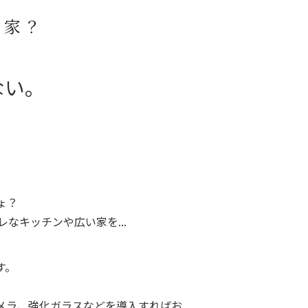
な家？
ない。
ょ？
なキッチンや広い家を...
す。
メラ、強化ガラスなどを導入すればお